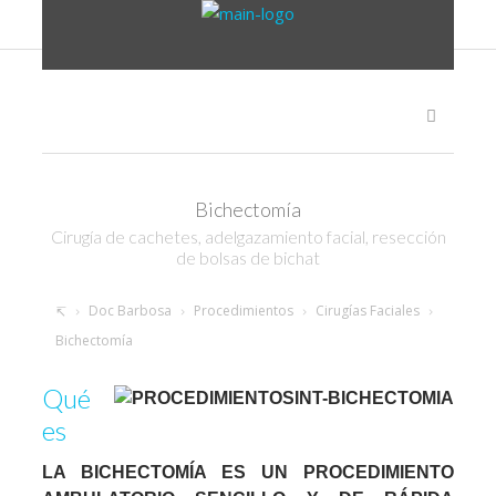
Bichectomía
Cirugía de cachetes, adelgazamiento facial, resección
de bolsas de bichat
Doc Barbosa
Procedimientos
Cirugías Faciales
Bichectomía
Qué
es
LA BICHECTOMÍA ES UN PROCEDIMIENTO