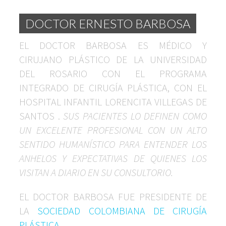
DOCTOR ERNESTO BARBOSA
EL DOCTOR BARBOSA ES MÉDICO Y
CIRUJANO PLÁSTICO DE LA UNIVERSIDAD
DEL ROSARIO CON EL PROGRAMA
INTEGRADO DE CIRUGÍA PLÁSTICA, CON EL
HOSPITAL INFANTIL LORENCITA VILLEGAS DE
SANTOS .
SUS PACIENTES LO DEFINEN COMO
UN EXCELENTE PROFESIONAL CON UN ALTO
SENTIDO HUMANÍSTICO PARA ENTENDER LOS
ANHELOS Y EXPECTATIVAS DE QUIENES LOS
VISITAN A DIARIO EN SU CONSULTORIO.
EL DOCTOR BARBOSA FUE PRESIDENTE DE
LA
SOCIEDAD COLOMBIANA DE CIRUGÍA
PLÁSTICA
.